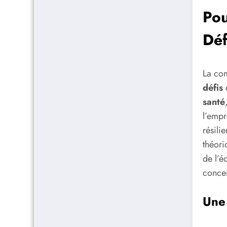
Pou
Déf
La com
défis
q
santé
l’empr
résili
théori
de l’é
concer
Une