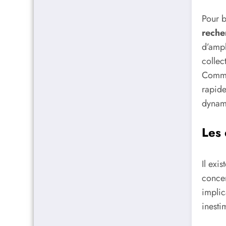
Pour b
reche
d’ampl
collec
Comme 
rapide
dynami
Les 
Il exi
concen
implic
inesti