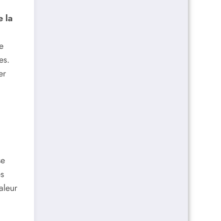
e la
e
es.
er
se
es
aleur