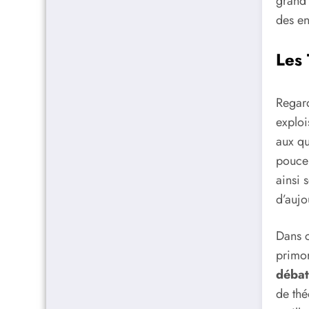
grand 
des e
Les 
Regard
exploi
aux qu
pouce 
ainsi 
d’aujo
Dans c
primor
débat
de thé