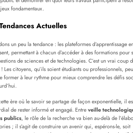
public et démontrer en quoi leurs travaux participent à réso
njeux fondamentaux.
Tendances Actuelles
ons un peu la tendance : les plateformes d’apprentissage en
sent, permettant à chacun d’accéder à des formations pour s’
estions de sciences et de technologies. C’est un vrai coup 
! Les citoyens, qu’ils soient étudiants ou professionnels, pe
se former à leur rythme pour mieux comprendre les défis soc
urd’hui.
ette ère où le savoir se partage de façon exponentielle, il es
dial de rester informé et engagé. Entre
veille technologiq
s publics
, le rôle de la recherche va bien au-delà de l’élab
ories ; il s’agit de construire un avenir qui, espérons-le, soit