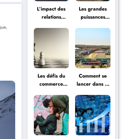
L’impact des
Les grandes
relations
puissances
internationales
dans le jeu
,
que
sur l’économie
des relations
mondiale
internationales
Les défis du
Comment se
commerce
lancer dans le
international
commerce
et comment
international ?
les surmonter