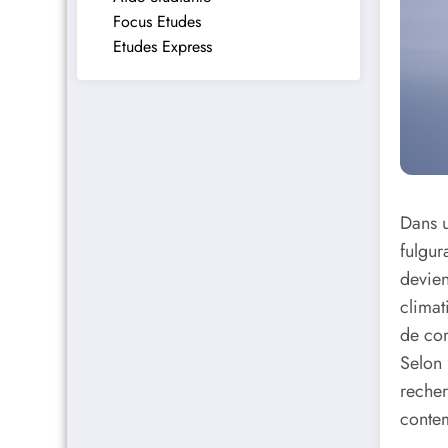
Focus Etudes
Etudes Express
Dans 
fulgur
devien
climat
de co
Selon 
recher
contem