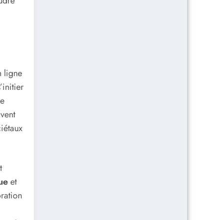
udre
 ligne
initier
de
uvent
iétaux
t
ue
et
oration