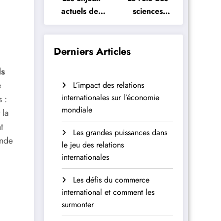
actuels des
sciences
sciences
politiques
politiques
dans la
démocratie
Derniers Articles
s
e
L’impact des relations
internationales sur l’économie
 :
mondiale
 la
t
Les grandes puissances dans
onde
le jeu des relations
internationales
Les défis du commerce
international et comment les
surmonter