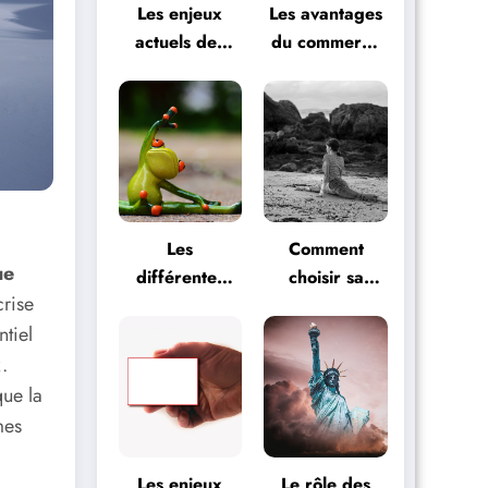
Les enjeux
Les avantages
actuels des
du commerce
relations
international
internationales
pour les
entreprises
Les
Comment
ue
différentes
choisir sa
crise
formes de
formation
ntiel
formation
artistique ?
artistique
.
que la
mes
Les enjeux
Le rôle des