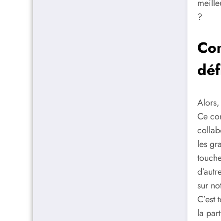
meille
?
Con
déf
Alors,
Ce con
collab
les gr
touche
d’autr
sur no
C’est 
la par