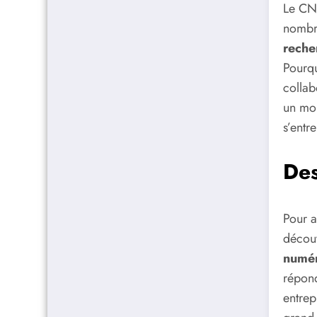
Le CNR
nombre
reche
Pourqu
collab
un mon
s’entr
Des
Pour a
découv
numé
répond
entrep