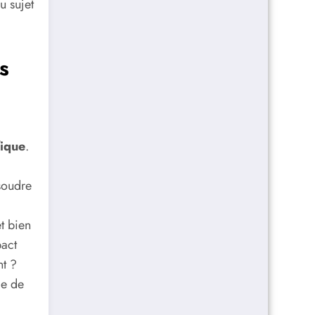
u sujet
s
fique
.
soudre
t bien
pact
nt ?
ce de