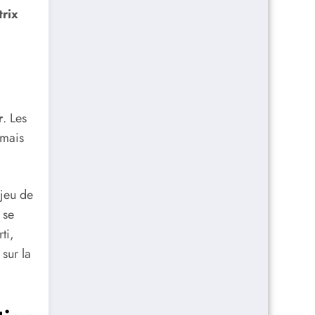
rix
r
. Les
 mais
njeu de
 se
ti,
 sur la