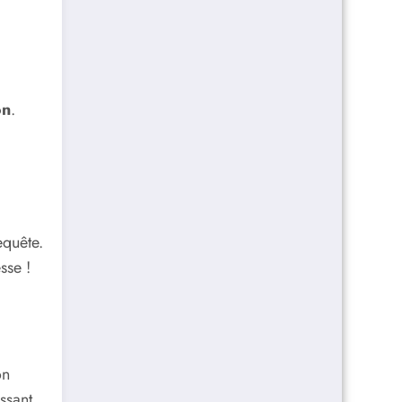
on
.
equête.
sse !
on
ssant