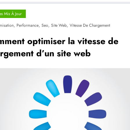
es Mis À Jour
,
,
,
,
misation
Performance
Seo
Site Web
Vitesse De Chargement
ment optimiser la vitesse de
rgement d’un site web