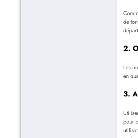
Comme
de ton
départ
2. O
Les im
en qua
3. A
Utilis
pour q
utilis