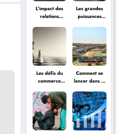
L’impact des
Les grandes
relations
puissances
internationales
dans le jeu
sur l’économie
des relations
mondiale
internationales
Les défis du
Comment se
commerce
lancer dans le
international
commerce
et comment
international ?
les surmonter