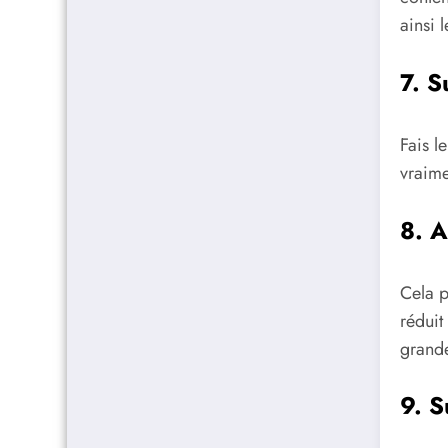
ainsi 
7. S
Fais le
vraimen
8. A
Cela p
réduit
grande
9. S