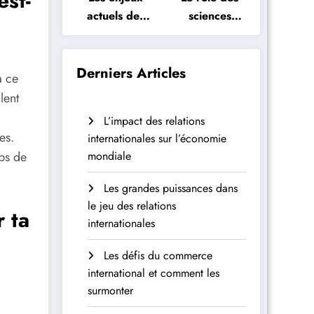
est-
actuels des
sciences
sciences
politiques
politiques
dans la
démocratie
Derniers Articles
à ce
lent
L’impact des relations
es.
internationales sur l’économie
mps de
mondiale
Les grandes puissances dans
le jeu des relations
 ta
internationales
Les défis du commerce
international et comment les
surmonter