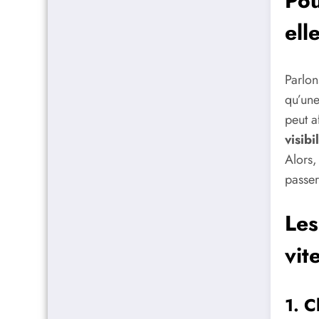
Pou
ell
Parlon
qu’une
peut a
visibi
Alors,
passer 
Les
vit
1. C