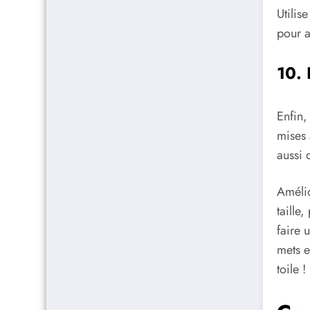
Utilis
pour a
10. 
Enfin,
mises 
aussi 
Amélio
taille
faire 
mets e
toile !