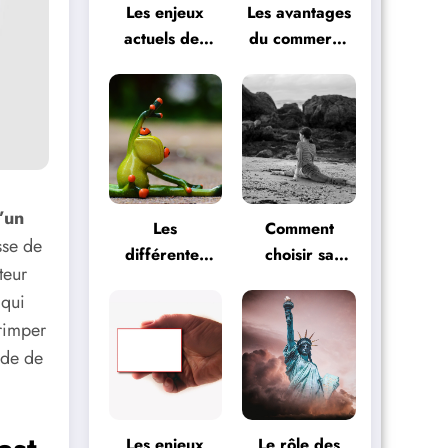
Les enjeux
Les avantages
actuels des
du commerce
relations
international
internationales
pour les
entreprises
’un
Les
Comment
sse de
différentes
choisir sa
teur
formes de
formation
 qui
formation
artistique ?
imper
artistique
ide de
Les enjeux
Le rôle des