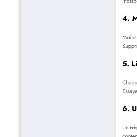
indisp
4. M
Moins 
Suppri
5. L
Chaque
Essay
6. U
Un
ré
conten