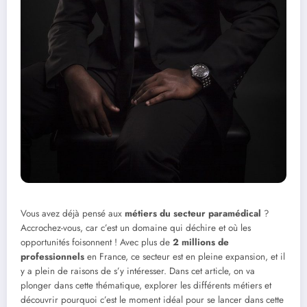
Vous avez déjà pensé aux
métiers du secteur paramédical
?
Accrochez-vous, car c’est un domaine qui déchire et où les
opportunités foisonnent ! Avec plus de
2 millions de
professionnels
en France, ce secteur est en pleine expansion, et il
y a plein de raisons de s’y intéresser. Dans cet article, on va
plonger dans cette thématique, explorer les différents métiers et
découvrir pourquoi c’est le moment idéal pour se lancer dans cette