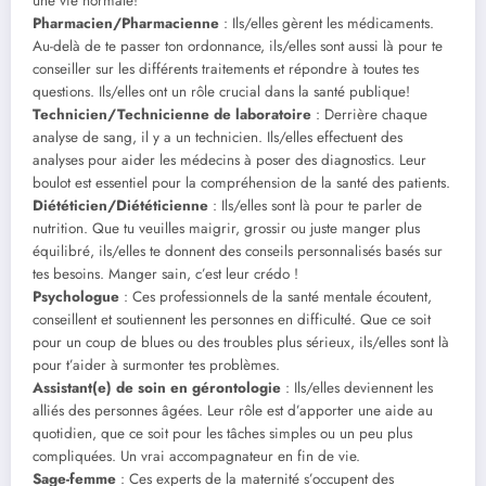
une vie normale!
Pharmacien/Pharmacienne
: Ils/elles gèrent les médicaments.
Au-delà de te passer ton ordonnance, ils/elles sont aussi là pour te
conseiller sur les différents traitements et répondre à toutes tes
questions. Ils/elles ont un rôle crucial dans la santé publique!
Technicien/Technicienne de laboratoire
: Derrière chaque
analyse de sang, il y a un technicien. Ils/elles effectuent des
analyses pour aider les médecins à poser des diagnostics. Leur
boulot est essentiel pour la compréhension de la santé des patients.
Diététicien/Diététicienne
: Ils/elles sont là pour te parler de
nutrition. Que tu veuilles maigrir, grossir ou juste manger plus
équilibré, ils/elles te donnent des conseils personnalisés basés sur
tes besoins. Manger sain, c’est leur crédo !
Psychologue
: Ces professionnels de la santé mentale écoutent,
conseillent et soutiennent les personnes en difficulté. Que ce soit
pour un coup de blues ou des troubles plus sérieux, ils/elles sont là
pour t’aider à surmonter tes problèmes.
Assistant(e) de soin en gérontologie
: Ils/elles deviennent les
alliés des personnes âgées. Leur rôle est d’apporter une aide au
quotidien, que ce soit pour les tâches simples ou un peu plus
compliquées. Un vrai accompagnateur en fin de vie.
Sage-femme
: Ces experts de la maternité s’occupent des