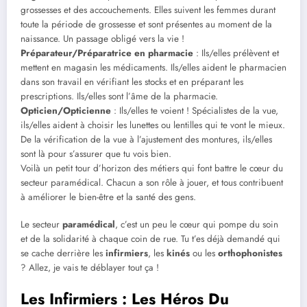
grossesses et des accouchements. Elles suivent les femmes durant
toute la période de grossesse et sont présentes au moment de la
naissance. Un passage obligé vers la vie !
Préparateur/Préparatrice en pharmacie
: Ils/elles prélèvent et
mettent en magasin les médicaments. Ils/elles aident le pharmacien
dans son travail en vérifiant les stocks et en préparant les
prescriptions. Ils/elles sont l’âme de la pharmacie.
Opticien/Opticienne
: Ils/elles te voient ! Spécialistes de la vue,
ils/elles aident à choisir les lunettes ou lentilles qui te vont le mieux.
De la vérification de la vue à l’ajustement des montures, ils/elles
sont là pour s’assurer que tu vois bien.
Voilà un petit tour d’horizon des métiers qui font battre le cœur du
secteur paramédical. Chacun a son rôle à jouer, et tous contribuent
à améliorer le bien-être et la santé des gens.
Le secteur
paramédical
, c’est un peu le cœur qui pompe du soin
et de la solidarité à chaque coin de rue. Tu t’es déjà demandé qui
se cache derrière les
infirmiers
, les
kinés
ou les
orthophonistes
? Allez, je vais te déblayer tout ça !
Les Infirmiers : Les Héros Du